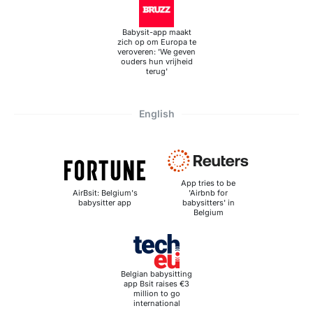
Babysit-app maakt
zich op om Europa te
veroveren: 'We geven
ouders hun vrijheid
terug'
English
App tries to be
AirBsit: Belgium's
'Airbnb for
babysitter app
babysitters' in
Belgium
Belgian babysitting
app Bsit raises €3
million to go
international