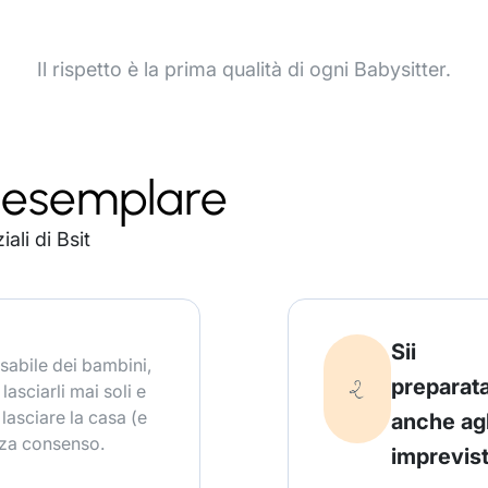
Il rispetto è la prima qualità di ogni Babysitter.
r esemplare
ali di Bsit
Sii
nsabile dei bambini,
preparat
sciarli mai soli e
lasciare la casa (e
anche agl
nza consenso.
imprevist