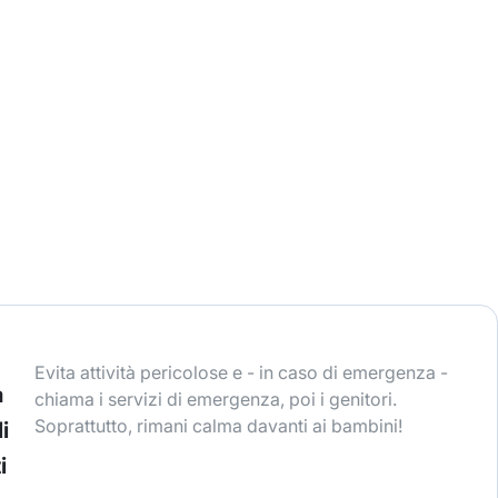
Evita attività pericolose e - in caso di emergenza -
a
chiama i servizi di emergenza, poi i genitori.
Soprattutto, rimani calma davanti ai bambini!
i
i