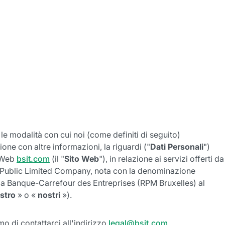
 le modalità con cui noi (come definiti di seguito)
ne con altre informazioni, la riguardi ("
Dati Personali
")
o Web
bsit.com
(il "
Sito Web
"), in relazione ai servizi offerti da
ies Public Limited Company, nota con la denominazione
o la Banque-Carrefour des Entreprises (RPM Bruxelles) al
stro
» o «
nostri
»).
mo di contattarci all'indirizzo
legal@bsit.com
.