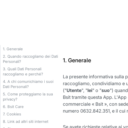
1. Generale
2. Quando raccogliamo dei Dati
1. Generale
Personali?
3. Quali Dati Personali
raccogliamo e perché?
La presente informativa sulla p
4. A chi comunichiamo i suoi
raccogliamo, condividiamo e ut
Dati Personali?
("
Utente
", "
lei
" o "
suo
") quando
5. Come proteggiamo la sua
Bsit tramite questa App. L'App
privacy?
commerciale « Bsit », con sede
6. Bsit Care
numero 0632.842.351, e il cui
7. Cookies
8. Link ad altri siti internet
Se avete richieste relative ai 