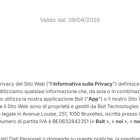
Valido dal: 08/04/2026
rivacy del Sito Web ("
l
'
Informativa sulla Privacy
") definisce
ilizziamo qualsiasi informazione che, da sola o in combinazio
 utilizza la nostra applicazione Bsit ("
App
") o il nostro Sit
 e il Sito Web sono di proprietà e gestiti da Bsit Technolog
 legale in Avenue Louise, 251, 1050 Bruxelles, iscritta press
 numero di partita IVA è BE0632842351 («
Bsit
», «
noi
», «
no
vostri Dati Personali o domande su queste pratiche, la preghia