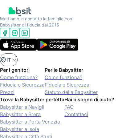
Mettiamo in contatto le famiglie con
Babysitter di fiducia dal 2015
IT
Per i genitori
Per le Babysitter
Come funziona?
Come funziona?
Fiducia e Sicurezza
Fiducia e Sicurezza
Prezzi
Statuto della Babysitter
Trova la Babysitter perfetta
Hai bisogno di aiuto?
Babysitter a Navigli
FAQ
Babysitter a Brera
Contattaci
Babysitter a Porta Venezia
Babysitter a Isola
Babysitter a Città Studi