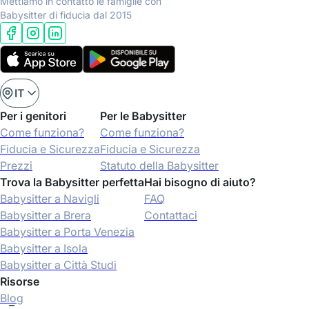
Mettiamo in contatto le famiglie con
Babysitter di fiducia dal 2015
IT
Per i genitori
Per le Babysitter
Come funziona?
Come funziona?
Fiducia e Sicurezza
Fiducia e Sicurezza
Prezzi
Statuto della Babysitter
Trova la Babysitter perfetta
Hai bisogno di aiuto?
Babysitter a Navigli
FAQ
Babysitter a Brera
Contattaci
Babysitter a Porta Venezia
Babysitter a Isola
Babysitter a Città Studi
Risorse
Blog