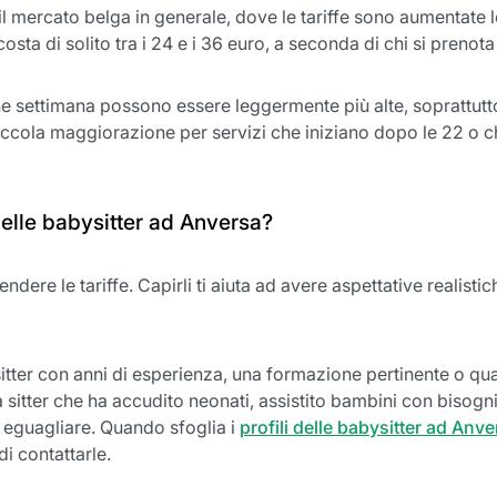
 il mercato belga in generale, dove le tariffe sono aumentate
sta di solito tra i 24 e i 36 euro, a seconda di chi si prenota e
 fine settimana possono essere leggermente più alte, soprattu
 piccola maggiorazione per servizi che iniziano dopo le 22 o 
 delle babysitter ad Anversa?
endere le tariffe. Capirli ti aiuta ad avere aspettative realistic
itter con anni di esperienza, una formazione pertinente o qualif
Una sitter che ha accudito neonati, assistito bambini con biso
 da eguagliare. Quando sfoglia i
profili delle babysitter ad Anve
i contattarle.