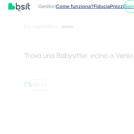
Genitori
Come funziona?
Fiducia
Prezzi
Son
Bsit
Babysitters
Venlo
Trova una Babysitter vicino a Venlo
Filtri