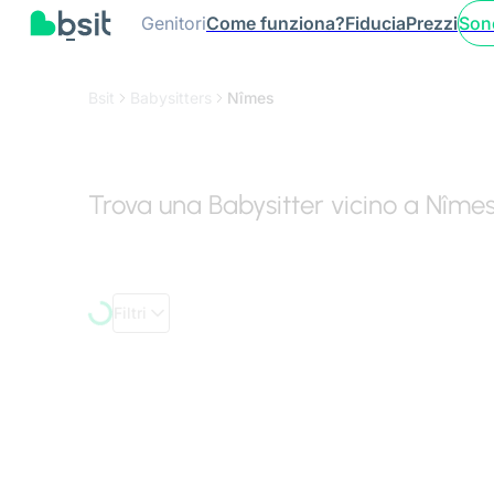
Genitori
Come funziona?
Fiducia
Prezzi
Son
Bsit
Babysitters
Nîmes
Trova una Babysitter vicino a Nîme
Filtri