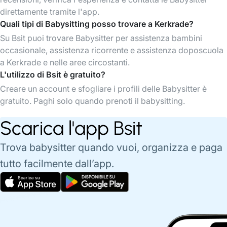
direttamente tramite l'app.
Quali tipi di Babysitting posso trovare a Kerkrade?
Su Bsit puoi trovare Babysitter per assistenza bambini
occasionale, assistenza ricorrente e assistenza doposcuola
a Kerkrade e nelle aree circostanti.
L'utilizzo di Bsit è gratuito?
Creare un account e sfogliare i profili delle Babysitter è
gratuito. Paghi solo quando prenoti il babysitting.
Scarica l'app Bsit
Trova babysitter quando vuoi, organizza e paga
tutto facilmente dall’app.