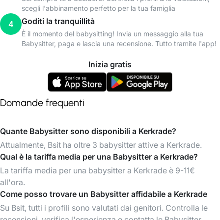
scegli l'abbinamento perfetto per la tua famiglia
Goditi la tranquillità
4
È il momento del babysitting! Invia un messaggio alla tua
Babysitter, paga e lascia una recensione. Tutto tramite l'app!
Inizia gratis
Domande frequenti
Quante Babysitter sono disponibili a Kerkrade?
Attualmente, Bsit ha oltre 3 babysitter attive a Kerkrade.
Qual è la tariffa media per una Babysitter a Kerkrade?
La tariffa media per una babysitter a Kerkrade è 9-11€
all'ora.
Come posso trovare un Babysitter affidabile a Kerkrade
Su Bsit, tutti i profili sono valutati dai genitori. Controlla le
recensioni, verifica l'esperienza e contatta le Babysitter