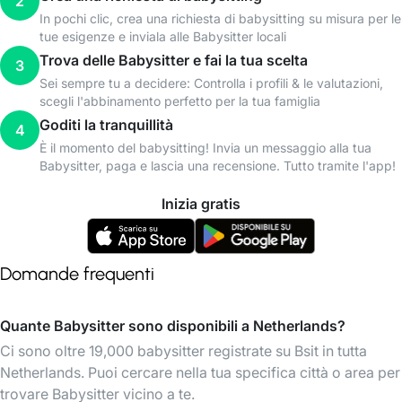
2
In pochi clic, crea una richiesta di babysitting su misura per le
tue esigenze e inviala alle Babysitter locali
Trova delle Babysitter e fai la tua scelta
3
Sei sempre tu a decidere: Controlla i profili & le valutazioni,
scegli l'abbinamento perfetto per la tua famiglia
Goditi la tranquillità
4
È il momento del babysitting! Invia un messaggio alla tua
Babysitter, paga e lascia una recensione. Tutto tramite l'app!
Inizia gratis
Domande frequenti
Quante Babysitter sono disponibili a Netherlands?
Ci sono oltre 19,000 babysitter registrate su Bsit in tutta
Netherlands. Puoi cercare nella tua specifica città o area per
trovare Babysitter vicino a te.