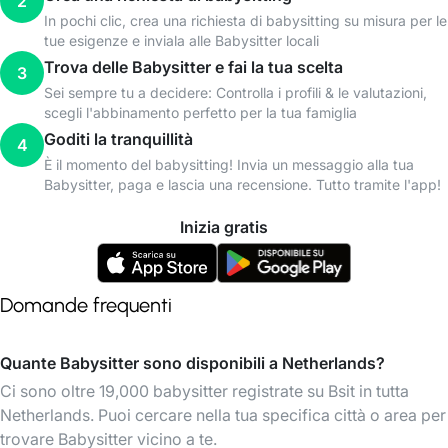
2
In pochi clic, crea una richiesta di babysitting su misura per le
tue esigenze e inviala alle Babysitter locali
Trova delle Babysitter e fai la tua scelta
3
Sei sempre tu a decidere: Controlla i profili & le valutazioni,
scegli l'abbinamento perfetto per la tua famiglia
Goditi la tranquillità
4
È il momento del babysitting! Invia un messaggio alla tua
Babysitter, paga e lascia una recensione. Tutto tramite l'app!
Inizia gratis
Domande frequenti
Quante Babysitter sono disponibili a Netherlands?
Ci sono oltre 19,000 babysitter registrate su Bsit in tutta
Netherlands. Puoi cercare nella tua specifica città o area per
trovare Babysitter vicino a te.