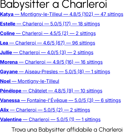
Babysitter a Charleroi
Katya
— Montigny-le-Tilleul
— 4.8/5
(102)
— 47 sittings
Estelle
— Charleroi
— 5.0/5
(17)
— 18 sittings
Coline
— Charleroi
— 4.5/5
(2)
— 2 sittings
Lea
— Charleroi
— 4.6/5
(67)
— 96 sittings
Jullie
— Charleroi
— 4.0/5
(3)
— 2 sittings
Morena
— Charleroi
— 4.9/5
(16)
— 16 sittings
Gayane
— Aiseau-Presles
— 5.0/5
(8)
— 1 sittings
Noel
— Montigny-le-Tilleul
Pénélope
— Châtelet
— 4.8/5
(9)
— 10 sittings
Vanessa
— Fontaine-l'Évêque
— 5.0/5
(3)
— 6 sittings
Alix
— Charleroi
— 5.0/5
(2)
— 2 sittings
Valentine
— Charleroi
— 5.0/5
(1)
— 1 sittings
Trova una Babysitter affidabile a Charleroi