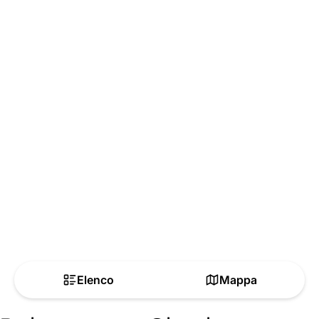
Elenco
Mappa