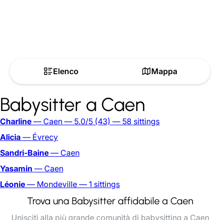
Elenco
Mappa
Babysitter a Caen
Charline
— Caen
— 5.0/5
(43)
— 58 sittings
Alicia
— Évrecy
Sandri-Baine
— Caen
Yasamin
— Caen
Léonie
— Mondeville
— 1 sittings
Trova una Babysitter affidabile a Caen
Unisciti alla più grande comunità di babysitting a Caen