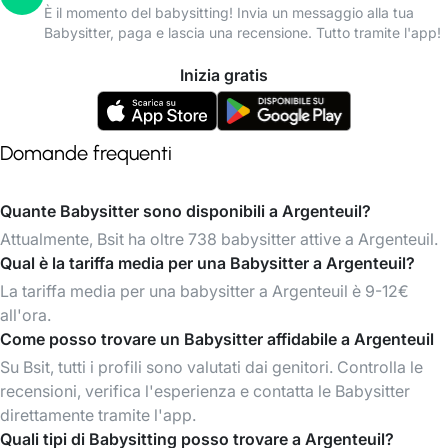
È il momento del babysitting! Invia un messaggio alla tua
Babysitter, paga e lascia una recensione. Tutto tramite l'app!
Inizia gratis
Domande frequenti
Quante Babysitter sono disponibili a Argenteuil?
Attualmente, Bsit ha oltre 738 babysitter attive a Argenteuil.
Qual è la tariffa media per una Babysitter a Argenteuil?
La tariffa media per una babysitter a Argenteuil è 9-12€
all'ora.
Come posso trovare un Babysitter affidabile a Argenteuil
Su Bsit, tutti i profili sono valutati dai genitori. Controlla le
recensioni, verifica l'esperienza e contatta le Babysitter
direttamente tramite l'app.
Quali tipi di Babysitting posso trovare a Argenteuil?