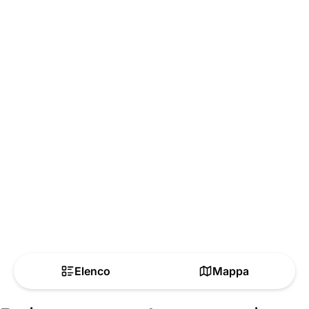
Elenco
Mappa