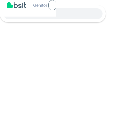
Genitori