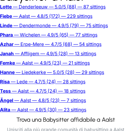
Lotte
— Denderleeuw
— 5.0/5
(88)
— 87 sittings
Fiebe
— Aalst
— 4.8/5
(172)
— 229 sittings
Linde
— Dendermonde
— 4.9/5
(79)
— 75 sittings
Phara
— Wichelen
— 4.9/5
(65)
— 77 sittings
Azhar
— Erpe-Mere
— 4.7/5
(68)
— 54 sittings
Janah
— Affligem
— 4.9/5
(28)
— 13 sittings
Femke
— Aalst
— 4.9/5
(23)
— 21 sittings
Hanne
— Liedekerke
— 5.0/5
(28)
— 29 sittings
Risa
— Lede
— 4.7/5
(24)
— 28 sittings
Tess
— Aalst
— 4.7/5
(24)
— 18 sittings
Ängel
— Aalst
— 4.8/5
(23)
— 7 sittings
Alita
— Aalst
— 4.9/5
(30)
— 23 sittings
Trova una Babysitter affidabile a Aalst
Unisciti alla più grande comunità di babysitting a Aalst